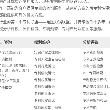
供严谨优质的专利服务，现有专利服务团队逾300人。
作，还能为客户提供专业的咨询服务。从创新方案的可专利性评
都能提供可靠的解决方案。
行业的第一个专利联盟——电压力锅联盟，并持续运作十多年；
权分析评议、质押融资、专利预警、专利布局及挖掘等服务。
、咨询
权利维护
分析评议
制度介绍及培训
知识产权法律顾问
专利查新检索
申请策划
专利无效宣告及答辩
专利无效检索
申请代理（覆盖欧、
专利行政诉讼
专利专题检索
韩、澳、香港、澳门
专利侵权诉讼
PCT专项检索
地区）
专利权属诉讼
专利稳定性评估
意见/补正答复
专利合同诉讼
产品侵权风险评
加快审查
专利刑事诉讼
专利数据库建设
专利侵权对比
专利挖掘与布局
律师函发出与应答
专利导航