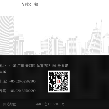
专利奖申报
地址：中国·广州·天河区·体育西路 191 号 B 塔
4416
电话：+86 020-32502900
传真：+86 020-32502999
网站地图
粤ICP备17163029号