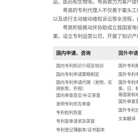
品、医药和生物等。粤高致力为客户提
粤高的专利代理人不仅善于案头工
以及进行主动被动维权诉讼等全流程，
粤高积极推动并协助成立我国家电
案，设立专利运营公司，开展了知识产
国内申请、咨询
国外申请
国内专利知识介绍及培训
国外专利
国内专利申请策略制定
国外专利
国内专利申请代理（发明、实
国外专利
用新型、外观）
美、日、
等国家和
国内审查意见/补正答复
国外审查
发明专利优先审查
国外专利
专利权利恢复
文本翻译
专利复审请求及答复
专利登记薄副本/证书副本