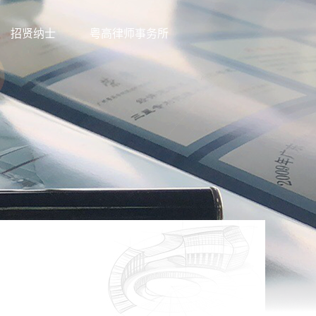
招贤纳士
粤高律师事务所