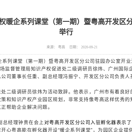
权暖企系列课堂（第一期）暨粤高开发区
举行
来源：
粤高
日期：
2020-09-21
权暖企系列课堂（第一期）暨粤高开发区分公司驻园办公室开
市场监督管理局知识产权促进处二级调研员徐炜、广州国际
总公司董事长任重、副总经理冯振宁、开发区分公司负责人
进处二级调研员徐炜为活动致辞。他表示，广州市有着良好
政策和知识产权产业园区规划，非常支持像粤高这样优秀的
真正帮助企业解决问题。
副总经理
钟贵在会上
对粤高开发区分公司入驻孵化器表示了
开心粤高能在孵化器开设“暖企系列课堂”，为园区企业提供