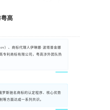
到访粤高
uykov）、商标代理人伊琳娜·波塔普金娜
行到访广州粤高专利商标有限公司，粤高涉外团队热
俄罗斯驰名商标的认定程序、核心优势
制等方面达成一系列共识。