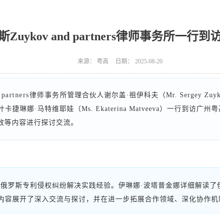
Zuykov and partners律师事务所一行
来源：
粤高
日期：
2025-08-20
 partners律师事务所
管理合伙人谢尔盖·祖伊科夫（Mr. Sergey Z
商标代理人叶卡捷琳娜·马特维耶娃（Ms. Ekaterina Matveeva）一
效等内容进行探讨交流。
了俄罗斯专利侵权纠纷解决实践经验。伊琳娜·波塔普金娜详细解读了
内容展开了深入交流与探讨，并在进一步拓展合作领域、深化协作机