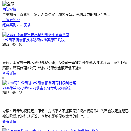
团队介绍
粤高拥有一支资历丰富、人员稳定、服务专业、充满活力的知识产权...
了解更多>>
经典案例
case
更多
A公司不满侵害技术秘密纠纷案原审判决
2022
-
05
-
10
...
导读：本案属于技术秘密侵权纠纷，A公司一审被判侵犯他人技术秘密，承担巨额
赔偿，粤高代理A公司上诉，将赔偿金额降低了近10...
查看详情
VMI荷兰公司诉B公司侵害发明专利权纠纷案
2018
-
09
-
08
...
导读：若专利权稳定，即使一方当事人不服国家知识产权局作出的审查决定提起已
被法院受理的行政诉讼，也并不影响侵权案件的审理。...
查看详情