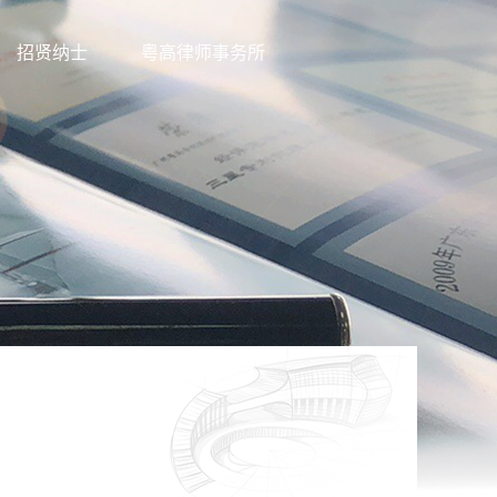
招贤纳士
粤高律师事务所