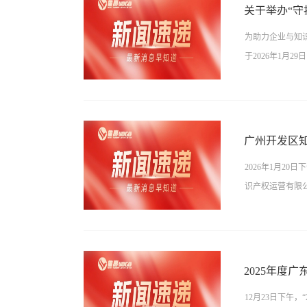
旨在打造一个专
权风险；最终，
关于举办“
牌发展。01活
形成知识产权壁垒
为助力企业与知
迎。她表示，广
于2026年1月
量发展贡献力量
转化为推动企业
秘书长吴玲致辞
活动。本次活动
域正面临新的挑
以赋能创新驱动
的一站式解决方
广州开发区
权协会协办单位
识产权开发与服务
2026年1月2
妆品科技股份有限
识产权运营有限公
四）下午14:3
地铁3号线北延线
石化大厦地下停
建设项目起航暨
科研院所及知识产
业专家、知识产
扫描以下二维码
2025年度
和外贸工作高质
12月23日下午
以来，广州开发