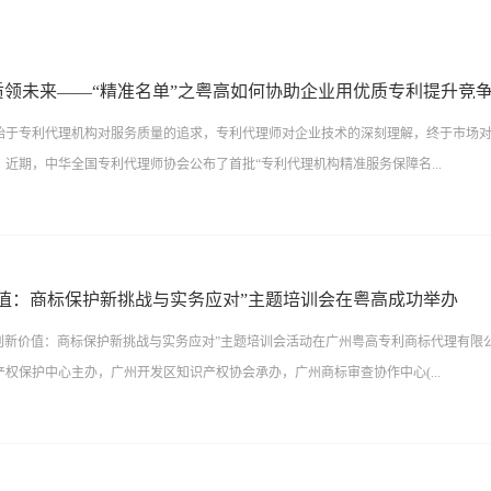
质领未来——“精准名单”之粤高如何协助企业用优质专利提升竞
始于专利代理机构对服务质量的追求，专利代理师对企业技术的深刻理解，终于市场
近期，中华全国专利代理师协会公布了首批“专利代理机构精准服务保障名...
协会常务理事单位，荣幸入选。这不仅是一份认可，更是一份沉甸甸的责任。在行业“清
们深知，专利代理更加凸显出“赋能”的使命。今天，粤高愿结合一线实务，分享如何
价值：商标保护新挑战与实务应对”主题培训会在粤高成功举办
术语言，形成能在市场竞争中构建优势的“专利资产”。01以质为犁，深耕不辍粤高深
守护创新价值：商标保护新挑战与实务应对”主题培训会活动在广州粤高专利商标代理有限
业”，专利代理师不仅要懂法条、懂流程，更要懂技术、懂产业、懂竞争。我们的工作
权保护中心主办，广州开发区知识产权协会承办，广州商标审查协作中心(...
劳动，形成法律认可、审查员信服、竞争对手难以绕过的权利要求，以及支持权利要求的
创新刀具产品顺利上市并构建竞争壁垒，粤高采取“现场挖掘、专利排查、系统保护”
析产品的核心创新点与潜在优势，对产品原型、工艺、结构及应用场景进行现场分析
开发与服务中心)、广州粤高专利商标代理有限公司、广州环亚化妆品科技股份有限公
同时，根据企业海外业务特点，对现有专利进行全球专利检索与深度分析，明确现有