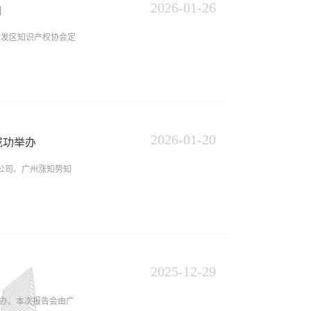
，以赋能创新驱动与品
2026
-
01
-
26
心创新构建专利组合，
知
的各位嘉宾致以诚挚欢
开发区知识产权协会定
为企业的知识产权高质
启迪思路，把所学所悟
州开发区知识产权协会
益凸显。商标保护领
标工作提供实务指导，
从商标布局策略到执行
位：广州开发区知识产
2026
-
01
-
20
查协作中心（广东省知
成功举办
限公司、广州环亚化
限公司、广州涨知势知
01月29日（星期
）交通指引：（1）乘坐
厦B塔”，车可停“中
一）欢迎各科技企业，
府部门代表、头部企
名。（二）报名方式：
知识产权服务出口工作
2025
-
12
-
29
知识产权服务出口基地
举办。本次报告会由广
全省首个“专利快速