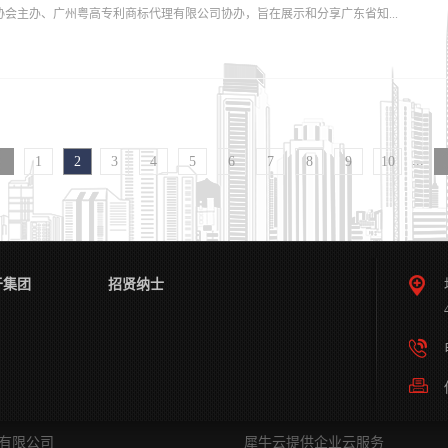
会主办、广州粤高专利商标代理有限公司协办，旨在展示和分享广东省知...
利审查高速路）”、东盟专利审查合作计划（ASPEC）绿色服务通道，全区获批外国专
全国超四成。海外侵权责任险累计承保企业479家，总保额达10.05亿元。2025年1—1
件，连续多年在广州市排名第一。今年，广州开发区将聚焦建设知识产权护航企业出海工
和优势企业在创新实践中的卓越成果，通过案例分享促进企业间的交流互鉴，提升企
产权海外布局指导、海外风险预警、涉外人才培养于一体的综合性服务平台，为出海企
建设。此次活动自2025年10月启动案例征集，面向全省知识产权示范和优势企业征
训聚焦热点，案例剖析破解难题海外知识产权实战培训中，广州视源电子科技股份有限公司
资深评审专家从案例的代表性、影响力、创新性、可操作性、法律合规性和社会责任
...
1
2
3
4
5
6
7
8
9
10
最终评选出“2025年度广东知识产权强企典型案例”20件，覆盖了不同行业和知识产
的经验范本。会议起始，粤高董事长任重为报告会致辞，她首先向莅临本次报告会的
展现了广东企业在知识产权创造、运用、保护、管理等各个环节的卓越成就，期待报
例分享，碰撞出更多智慧火花。同时，粤高也将一如既往地发挥桥梁纽带作用，以更
于集团
招贤纳士
识产权工作提供更有力的支持。典型案例的价值在于分享与传承。在案例介绍与经验
业知识产权管理系统化思维、知识产权与标准化融合、高价值专利创造、知识产权风
..
代理有限公司
犀牛云提供企业云服务