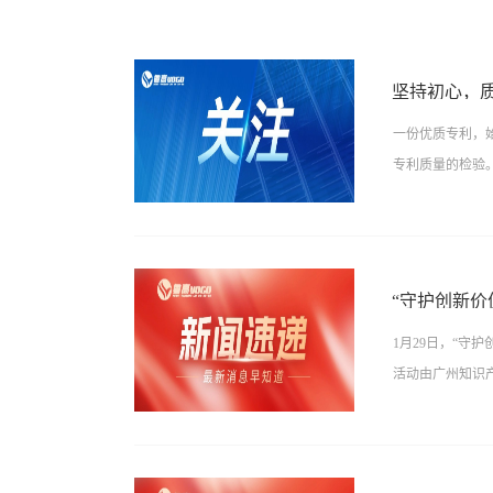
坚持初心，
一份优质专利，
专利质量的检验。
单”。粤高作为
的转型关口，我
“守护创新
务，将企业的技
1月29日，“
心价值在于“专
活动由广州知识产
文档，通过智慧
确保某重工企业
入一线收集、剖
广东省知识产权
有技术创新点；