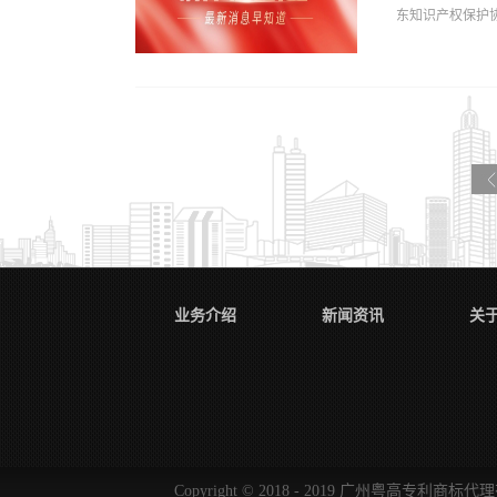
东知识产权保护协
预审+PPH（专
表机构5家，占比
利申请量681
识产权示范企业
探索打造集知识
助力知识产权强省
护网”。实战培
典型案例，经由
例进行全面评析，
业提供了可借鉴
表示，典型案例
迪思维的精彩案
业务介绍
新闻资讯
关
需求，为企业知
与会人员围绕企
等主题进行了深入.
Copyright © 2018 - 2019 广州粤高专利商标