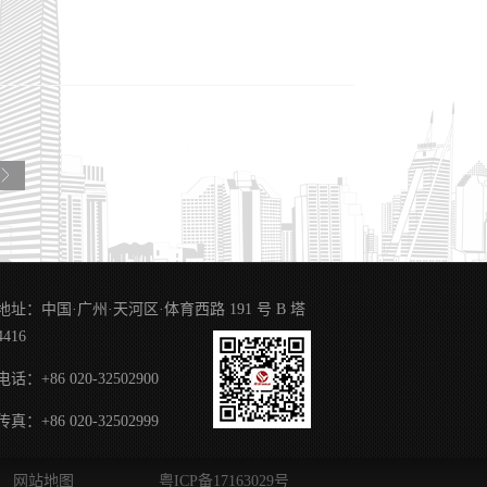
利代理机构在华常驻代
1月，全区PCT国际专
程等八大工程，持续
业知识产权管理水平，
业筑牢知识产权“防
集知识产权培育过程的
高级副总裁...
感六个方面对申报的案
权工作环节，为各类企
各位嘉宾表示欢迎。并
告会上能够听到更多启
高质量的服务响应企业
地址：中国·广州·天河区·体育西路 191 号 B 塔
分享环节，企业代表同
4416
险防范、成果转化运用
电话：+86 020-32502900
传真：+86 020-32502999
网站地图
粤ICP备17163029号