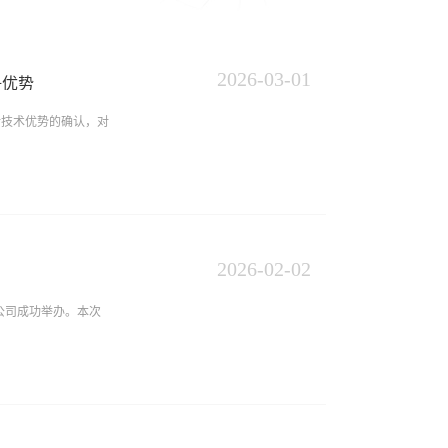
2026
-
03
-
01
争优势
对技术优势的确认，对
风肃纪，质领未来”
通过高质量的代理服
2026
-
02
-
02
刻理解，专利代理的核
公司成功举办。本次
，是将研发部门的技术
文件。2024年，为
三步走策略，首先，深
，系统性梳理与提炼所
司协办。此次培训会
技术边界，精准规避侵