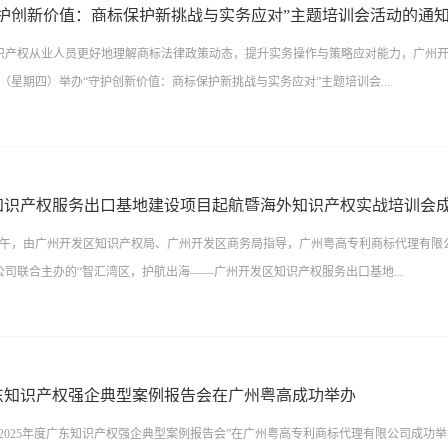
业、务实的交流平台，解读前沿规则、剖析典型案例，为企业商标工作提供实务指导
根据排查结果与创新价值评估，规划专利申请策略，撰写高质量专利申请文件，为核
守护创新价值：商标保护新挑战与实务应对”主题培训会活动的通
动致辞活动伊始，广州粤高专利商标代理有限公司董事长任重作开场致辞，向莅临现场
和保护，...
识产权从业人员更好地理解商标法律政策动态，提升实务操作与策略应对能力，广州
州开发区知识产权协会一直致力于为企业提供知识产权布局、政策申报等解决方案，
29日（星期四）举办“守护创新价值：商标保护新挑战与实务应对”主题培训会...
。在这个岁末年初之季，她希望通过此次学习交流的机会，在互动探讨中凝聚共识、
商标保护工作的实际成效，让商标真正成为守护创新、赋能品牌发展的坚实后盾。广
， 她表示，随着创新驱动发展战略的深入推进，商标作为企业品牌核心资产的价值日
旨在打造一个专业、务实的交流平台，通过解读前沿规则、剖析典型案例，为企业商
战，企业实务操作中亟需提升应对能力。她希望通过举办本次培训会活动为企业提供
与品牌发展。活动通知具体如下：组织单位主办单位：广州知识产权保护中心承办单
案，给企业带来权威解读与实战经验，为企业高质量发展注入持久动力。广州商标审
知识产权服务出口基地建设项目起航暨海外知识产权实战培训会
：广州商标审查协作中心(广东省知识产权开发与服务中心)、广州粤高专利商标代理有
中心）商标品牌部...
0日下午，由广州开发区知识产权局、广州开发区商务局指导，广州粤高专利商标代理有
公司活动主题守护创新价值：商标保护新挑战与实务应对活动时间及地点时间：2026年
司联合主办的“智汇湾区，护航出海——广州开发区知识产权服务出口基地...
0-16:30地点：广州粤高专利商标代理有限公司（广州市天河区体育西路191号B塔44层
段至“林和西”站B出口，直行步行过马路即中石化大厦；（2）自驾可导航至“中石化大
车场”，停车后请乘坐电梯到一楼商场，再乘坐B塔电梯到44层。活动议程报名事宜（
海外知识产权实战培训会”在华南新材料创新园学术报告厅成功举办。本次活动汇聚政
权服务机构报名参加。请参加会议的人员于1月28日（星期三）下午17:00前进行报
权服务机构以及出海型企业嘉宾共80余人，共同见证出口基地建设项目的启动，助力
报名，报名成功后将有工作人员与您联系。
广东知识产权强企典型案例报告会在广州粤高成功举办
量发展。出口基地建设成效显著，多措并举助力企业出海自2022年获评全国首批国家
，“2025年度广东知识产权强企典型案例报告会”在广州粤高专利商标代理有限公司成功
区创新建设全省首个国际知识产权服务大厅，累计引进40家国内外服务机构入驻，开设