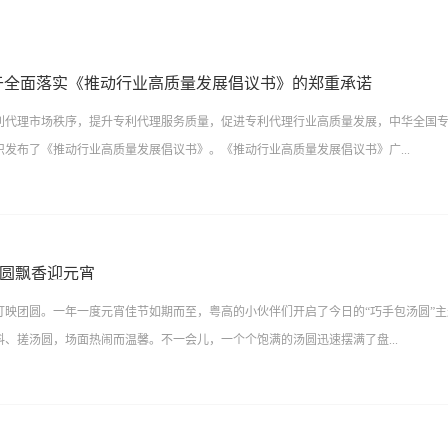
于全面落实《推动行业高质量发展倡议书》的郑重承诺
利代理市场秩序，提升专利代理服务质量，促进专利代理行业高质量发展，中华全国
织发布了《推动行业高质量发展倡议书》。《推动行业高质量发展倡议书》广...
代理有限公司为深入贯彻《倡议书》精神，切实推进倡议内容落地实施，组织代理师
升自身专业化服务水平，并在此郑重作出以下承诺：《承诺书》未来，粤高将继续践
 汤圆飘香迎元宵
局意识，积极参与行业正面宣传，提升社会公众对行业的认知度和认可度，共同推动
灯映团圆。一年一度元宵佳节如期而至，粤高的小伙伴们开启了今日的“巧手包汤圆”
续发展，为我国建设知识产权强国、实现经济社会高质量发展贡献力量。
、搓汤圆，场面热闹而温馨。不一会儿，一个个饱满的汤圆迅速摆满了盘...
腾腾，暖意弥漫，仿佛连空气都染上了节日的喜悦。新年的第一口汤圆会把不开心全