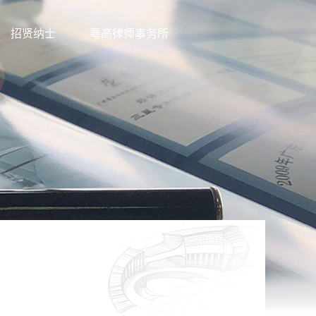
招贤纳士
粤高律师事务所