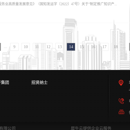
务业高质量发展意见》（国知发运字〔2022〕47号）关于“制定推广知识产...
发立项会”，让专利成为客户技术路线的导航仪。2.岁序更新，共赴“星”程时代奔涌向
以团队和目标作为演讲核心，致力于在新的一年提升整个部门的“星级”。他讲到“单丝
团结一心给予了每个部门无穷无尽的力量。3.蓝图已绘就，奋进正当时粤高副总经理单
文本”等工作部署，围绕提升专利商标代理质量，从源头上夯实专利转化运用基础，促
作、专利业务工作作出总结及规划。他们表示，2024年我们在逆势中稳扎稳打，新的
识产权运用促进司会同中华全国专利代理师协会、中华商标协会制定了专利、商标代
严于律己，不断提升自身服务质量，紧跟时代发展的脚步。4.今朝再启航，壮志凌九
下。一、制定合同示范文本的背景和意义是什么？一是落实法律法规要求。相关法律
...
...
9
10
11
12
13
14
15
16
17
18
订合同提出了明确要求。《专利代理条例》第十四条规定，“专利代理机构接受委托，
《商标代理监督管理规定》第十三条规定，“商标代理机构从事商标代理业务，应当与
同，依法约定双方的权利义务以及其他事项。”《专利代理管理办法》对专利代理行为
利代理师合法权益作出了细化规定。二是维护双方合法权益。通过发布专利、商标代
于集团
招贤纳士
理机构，特别是为自然人、小微企业和中小型专利商标代理机构，在合同中明晰基本
，对于维护双方合法权益、减少合同纠纷、提升代理服务质量等方面发挥积极作用。
委托...
代理有限公司
犀牛云提供企业云服务