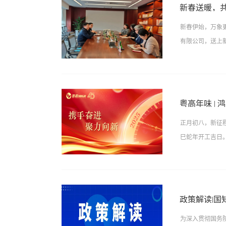
岁的好心情伙伴
新春送暖，
己亲手制作的甜
新春伊始，万象
有限公司，送上
划等议题展开交
会上，田帅副局
粤高年味 |
知识产权工作放
正月初八，新征
扬和提升品牌服
巳蛇年开工吉日。
任重代表公司对
量发展旗帜下，
的手段服务创新
祝福，“利市”
细了解了粤高的
高度赞誉，更承
指导下，以高质
政策解读|
议圆满举行。在
权与产业链、创新
为深入贯彻国务院
华章计算机通信