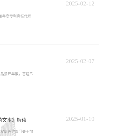
汤圆端上桌大家品尝自
2025
-
02
-
12
州粤高专利商标代理
流。座谈会议现场座谈
出，广州开发区始终把
2025
-
02
-
07
接下来希望粤高继续发
同品尝开年饭，喜迎乙
长田帅讲话粤高董事长
的详细情况，并就高质
心，不遗余力地以创新
了粤高的办公环境，详
对大家过往辛勤付出的
绍未来，粤高将在政府
进，聚力向新”开年会
2025
-
01
-
10
同时，积极推动知识产
范文本》解读
。1.乘风执炬，巳启
权局等17部门关于加
镜”，把服务从“申请