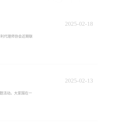
2025
-
02
-
18
专利代理师协会近期联
认真学习，严格规范代
行专利代理机构的责任
2025
-
02
-
13
专利代理行业实现良
主题活动。大家围在一
部清零然后充值一年一