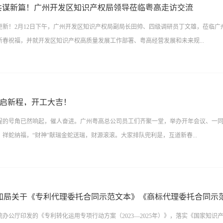
们齐动手，围作一团体验亲手制作汤圆的乐趣感受传统习俗的魅力一碗碗热气氤氲的
共谋新篇！广州开发区知识产权局领导莅临粤高走访交流
蜜果实每一口都是满满的成就感与温暖共同感受团团圆圆、幸福美满的美好祝愿
更新！2月12日下午，广州开发区知识产权局副局长田帅、四级调研员丁文雄，莅临广
新春祝福，并就开发区知识产权高质量发展工作部署、粤高经营发展和未来规...
流。粤高董事长任重、副总经理冯振宁、单香杰，行政部部长郑瑶热情接待并座谈交
长首先对粤高长期以来对开发区知识产权工作的大力支持与辛勤付出表示感谢。他指
 鸿启新程，开工大吉！
在重要位置，政府积极部署知识产权行业向上向新发展，赋能现代化产业体系建设。
程的号角已然响起，催人奋进。广州粤高总公司员工们齐聚一堂，举办开年会议、一
务能力，共同打造更具韧性、活力和竞争力的行业生态。广州开发区知识产权局副局
祥蛇纳福，“财神”献瑞金蛇送瑞，财源滚滚。大家排队兜利是，互道新春...
田局一行百忙之中前来粤高指导交流表示热烈的欢迎与感谢。她汇报了粤高稳健经营
粤高的战略规划进行了深入的研讨。作为全国知识产权服务品牌机构，粤高将不忘初
。粤高董事长任重讲话座谈会后，田局等来访领导在粤高副总经理单香杰陪同下参观
又“励事”。领导们将一个个满载祝福与期望的红包递到每位员工手中，不仅满含着公司
发展历程、业务布局及知识产权领域的荣誉和成就。粤高副总经理单香杰陪同参观介
载着对新岁携手奋进、再铸华章的期许与祝福。携手奋进，聚力向新广州粤高“携手奋
量发展为引领，全面贯彻落实知识产权强国战略部署，持续深化知识产权服务创新。
国知局关于《专利代理委托合同示范文本》《商标代理委托合同示
过去一年里，我们乘势而上，以奋斗为炬，照亮了前行的道路，书写了粤高的华丽篇章
链的深度融合，助力构...
办公厅印发的《专利转化运用专项行动方案（2023—2025年）》，落实《国家知识产
部代表梁绮彤上台做主题演讲，她表示粤高应当主动出击，从“技术复读机”到“创新放大