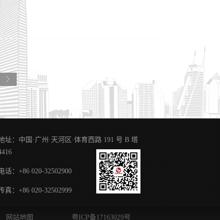
前，征程永无止境。机
不成线，独木不成
香杰、副总经理冯振宁
进商标品牌建设，国
一年大家应当加强协
理委托合同示范文本。
霄最后，粤高董事长任
法规对专利、商标代理
应当与委托人订立书
委托人以书面形式签订
规范以及委托人、专
理委托合同示范文本，
地址：中国·广州·天河区·体育西路 191 号 B 塔
权利义务、违约责任以
4416
三是规范行业经营秩
电话：+86 020-32502900
传真：+86 020-32502999
网站地图
粤ICP备17163029号