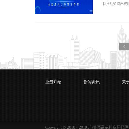
快推动知识产权服
阶段”提前到“研
械电子部黄志铖
林”，粤高人的
权服务合同示范
分别就新业务工
家知识产权局知
作、凝聚共识，
相关内容解读如
重作开工...
机构与委托人签
面委托合同”。
商标代理委托合
利代理机构和专
业务介绍
新闻资讯
关
引导委托方和代
及争议解决方式
序。专利、商标代理
Copyright © 2018 - 2019 广州粤高专利商标