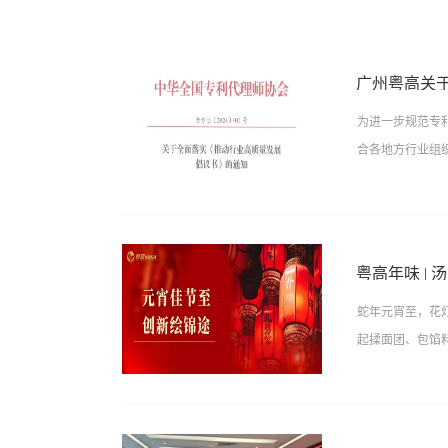
广州粤高关
为进一步规范专
合各地方行业组
州粤高专利商标
理行为，着力提
粤高年味 |
与担当，树立大
蛇年元宵至，花
性、健康、可持
起揉面团、包馅料
子，煮锅中热气