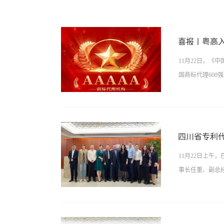
喜报丨粤高入选
11月22日，《
国商标代理600
A机构。粤高旗下
真调研和多轮论
四川省专利
家知识产权局商
11月22日上
业以优质服务为
事长任重、副总
专业实力的肯定
水平，为客户提供
业理念，为客户
省专利代理师协
产权领域不断变