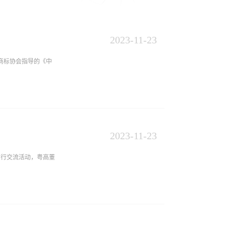
2023
-
11
-
23
华商标协会指导的《中
使用官方数据，经过认
模型，依据该模型对国
2023
-
11
-
23
辨识度，推动代理行
同行交流活动，粤高董
业对粤高服务能力以及
，不断提升服务质量和
任、尊重、专业”的企
的工作经验，结合知识
各位同行讲解粤高多年
精，以提高自身代理力