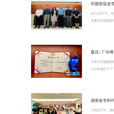
来所获荣誉，展
量扩大业务范围
中国贸促会
发展历程、经营
8月23日下午
不断探索与大胆
长黄永杰莅临我
取得的成就，特
的、有建设性的
国内知识产权机
电子部部长王锦
展做出更多积极
示热烈欢迎，并
喜讯 | 广
绍了本次交流会
为有力实施国家
流，并表示希望
2020年组织了
圆满结束。未来
为知识产权行业
选，最终评选出
专利代理师冯振
湖南省专利
冯振宁先生作为
7月6日下午，
的高度认可，也彰