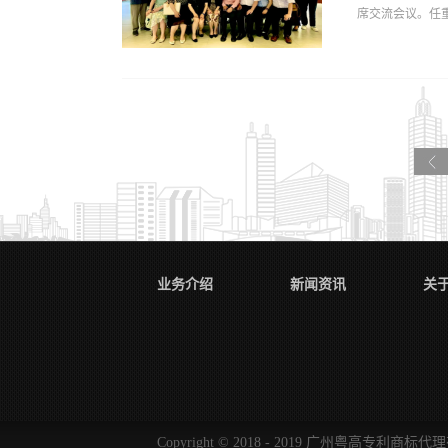
席交流会议。任
再度榜上有名。
位，练就一支敢
于推动人才队伍
观了公司各办公
域，为客户提供
粤高行政部长郑
家认证的专利助
协会各位同仁对
复审、无效等方面.
就行业发展趋势
都得到了极大的
束，粤高也将进
未来，粤高将始
业务介绍
新闻资讯
关
Copyright © 2018 - 2019 广州粤高专利商标