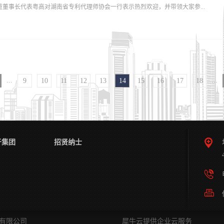
重董事长代表粤高对湖南省专利代理师协会一行表示热烈欢迎，并带领大家参...
粤高深耕知识产权领域近40载，始终坚持人才战略的发展观，将专业提升、服务理念
于拼搏、专业精湛的专利代理服务团队。未来，粤高将继续坚守持续学习的态度，充
建设，为专利代理行业的健康发展做出更多积极贡献。粤高将以更加开放和创新的思
区域，着重向各位同行讲解粤高多年来所获荣誉，展示了我司的企业文化建设和基本
更专业、全面、高效的知识产权保护服务。冯振宁先生，广州粤高专利商标代理有限
瑶向各湖南同行介绍了公司发展历程、经营理念等方面内容，展现粤高三十八年的服
理研究员，不仅在工作上展现出极高的专业素养和责任心，代理的多项专利更是荣获
粤高的热情接待表示感谢，同时湖南省专利代理师协会卢宏会长也介绍了本次交流的
..
...
...
9
10
11
12
13
14
15
16
17
18
、人才培育与发展、管理制度的建设优化等行业痛点难点进行了深入的、有建设性的
启发和收获。在交流会的最后，卢宏会长代表湖南省代理师协会向粤高赠送了纪念品
一步总结会议中的想法与思考，发挥优势，在管理与创新中与同行一同为解决行业的
终躬耕于知识产权领域，力求与时俱进，为知识产权发展做出更多积极贡献。
于集团
招贤纳士
代理有限公司
犀牛云提供企业云服务