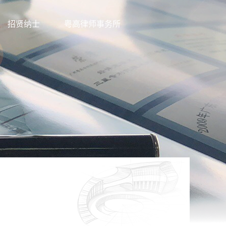
招贤纳士
粤高律师事务所