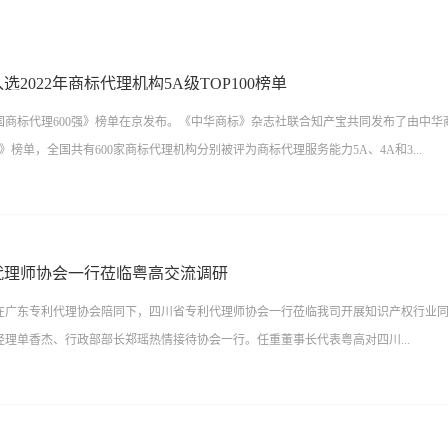
2022年商标代理机构5A级TOP100榜单
中国商标代理600强》榜单在京发布。《中华商标》杂志社联合知产宝共同发布了由中
强》榜单，全国共有600家商标代理机构分别被评为商标代理服务能力5A、4A和3...
的广东粤高商标代理有限公司入选2022年商标代理机构5A级 TOP100榜单。该榜单
证，从商标申请量、商标异议案件、商标评审案件等十余个维度，建立了系统化评价
代理师协会一行莅临粤高交流调研
标局已备案的商标代理机构进行了评价。《600强》榜单通过提高优质代理服务机构的
午，在广东专利代理协会陪同下，四川省专利代理师协会一行莅临我司开展知识产权行业
竞争手段，促进商标代理行业持续健康发展具有积极意义。获此殊荣，不仅代表着行
经理单香杰、行政部部长郑瑶热情接待协会一行。任重董事长代表粤高对四川...
，更是对我们未来发展的鞭策和期许。我们将继续发扬优良传统，秉承诚信经营理念
更加优质、高效、可靠的知识产权服务。 附 5A级代理机构名单粤高秉承“诚信、责
提供优质的专利、商标、版权注册代理服务。粤高多年扎根知识产权领域，具有丰富
会一行表示热烈欢迎，随后单香杰副总经理带领大家参观了公司各办公区域，着重向
化的需求，粤高结合自身优势，能够为企业提供高质量的知产培训服务。粤高精益求