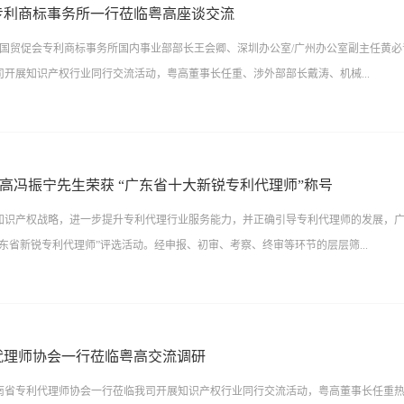
示了我司的企业文化建设和基本工作情况。交流会上，单香杰副总经理更是进一步向
；以保证团队代理质量确保客户利益，为提供专业优秀的知识产权服务砥砺前行。
专利商标事务所一行莅临粤高座谈交流
理念、业务范畴等方面内容，展现粤高三十八年的服务品牌。她表示，粤高将持续以
，中国贸促会专利商标事务所国内事业部部长王会卿、深圳办公室/广州办公室副主任黄
创新，结合新的商业模式，逐步拓展业务类型。在听完介绍后，四川省专利代理师协
司开展知识产权行业同行交流活动，粤高董事长任重、涉外部部长戴涛、机械...
别是“管家式服务”以及专利运营思想及案例予以高度评价，双方就行业发展趋势、业
探讨与交流，现场同行都得到了极大的启发和收获。扎实服务、真诚合作是粤高一直
构保持长期沟通交流与合作关系。在未来，粤高将始终躬耕于知识产权领域，力求与
霞热情接待并出席了交流会议。会议伊始，任重董事长代表粤高对中国贸促会专利商
贡献。
向各位来访同行介绍了我司的发展历程和基本工作情况。 随后，中国贸促会专利商标
州粤高冯振宁先生荣获 “广东省十大新锐专利代理师”称号
的目的，双方就当前国内外客户服务状况、高质量专利申请及人才招聘培养等方面进
知识产权战略，进一步提升专利代理行业服务能力，并正确引导专利代理师的发展，
通过此次来访来增进沟通交流，期待未来能在更多领域开展深度合作，促进双方互利
“广东省新锐专利代理师”评选活动。经申报、初审、考察、终审等环节的层层筛...
，粤高将继续加强与各大同行在专业领域间的交流与学习，发挥自身优势，在交流中
的发展贡献自身的一份力量。
10位杰出的新锐专利代理师，并于近期颁发了相关证书。在此次评选中，广州粤高专
宁先生凭借着丰富的理论知识和出色的实践经验，成功脱颖而出，斩获广东省“十大新
代理师协会一行莅临粤高交流调研
业内资深的专利代理师，他已在知识产权领域默默耕耘了13年。这一荣誉的获得既是
湖南省专利代理师协会一行莅临我司开展知识产权行业同行交流活动，粤高董事长任重
显了粤高专业团队的卓越实力。值得一提的是，这是粤高人自2017年、2018年、20