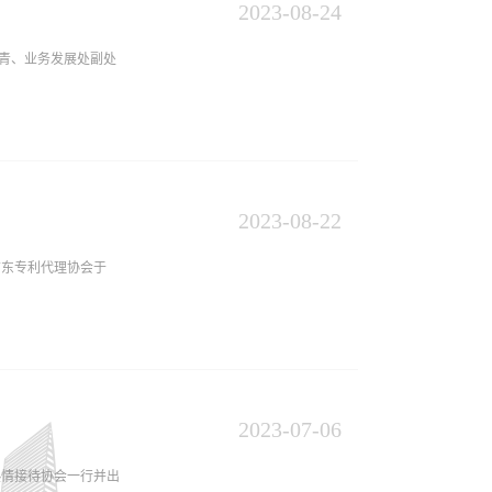
各四川同行介绍了公司
2023
-
08
-
24
知识产权服务为基础，
必青、业务发展处副处
会监事长任虹对粤高所
务新探索进行了深入
秉承的工作态度，并与
时俱进，为知识产权发
标事务所一行的到访表
事务所王会卿部长介
2023
-
08
-
22
行了建设性的沟通与交
广东专利代理协会于
共赢发展。本次交流会
进步，在学习中前行，
利商标代理有限公司的
锐专利代理师”殊荣。
2023
-
07
-
06
对冯振宁先生个人才华
热情接待协会一行并出
19年连续获此殊荣之后