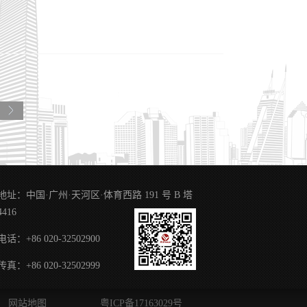
与人文关怀时刻放在首
分发挥自身优势，致力
维，不断拓展合作领
工作情况。交流会上，
公司副总经理，是经国
务品牌。湖南省代理师
多个专利奖，并在专利
背景及目的。随后双方
探讨与交流，现场同行
。本次交流会议圆满结
难点、痛点而努力。在
地址：中国·广州·天河区·体育西路 191 号 B 塔
4416
电话：+86 020-32502900
传真：+86 020-32502999
网站地图
粤ICP备17163029号